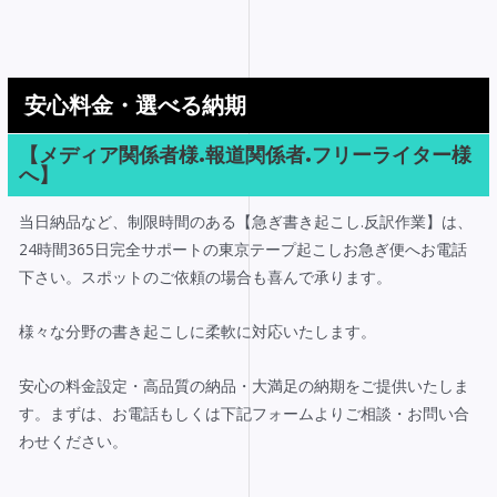
内
容
を
ス
安心料金・選べる納期
キ
ッ
【メディア関係者様.報道関係者.フリーライター様
へ】
プ
当日納品など、制限時間のある【急ぎ書き起こし.反訳作業】は、
24時間365日完全サポートの東京テープ起こしお急ぎ便へお電話
下さい。スポットのご依頼の場合も喜んで承ります。
様々な分野の書き起こしに柔軟に対応いたします。
安心の料金設定・高品質の納品・大満足の納期をご提供いたしま
す。まずは、お電話もしくは下記フォームよりご相談・お問い合
わせください。