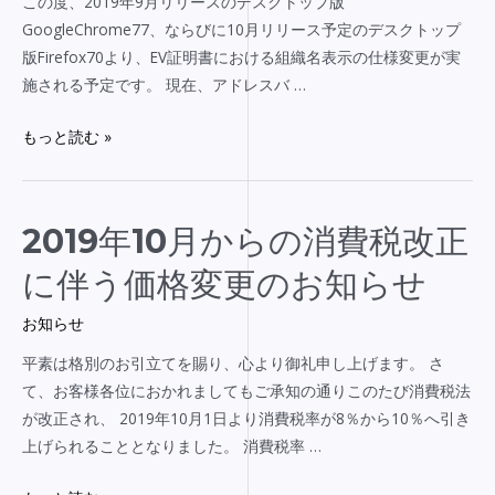
この度、2019年9月リリースのデスクトップ版
お
約
GoogleChrome77、ならびに10月リリース予定のデスクトップ
け
期
版Firefox70より、EV証明書における組織名表示の仕様変更が実
る
間
施される予定です。 現在、アドレスバ …
組
の
織
短
もっと読む »
名
縮
表
に
示
つ
の
2019
2019年10月からの消費税改正
い
仕
年
て
に伴う価格変更のお知らせ
様
10
変
月
お知らせ
更
か
平素は格別のお引立てを賜り、心より御礼申し上げます。 さ
に
ら
て、お客様各位におかれましてもご承知の通りこのたび消費税法
関
の
が改正され、 2019年10月1日より消費税率が8％から10％へ引き
し
消
上げられることとなりました。 消費税率 …
ま
費
し
税