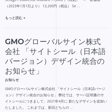
つ
（2023年1月1日より） 13,200円（税込） Se …
い
て
もっと読む »
GMO
GMOグローバルサイン株式
グ
会社 「サイトシール（日本語
ロ
ー
バージョン）デザイン統合の
バ
お知らせ」
ル
サ
お知らせ
イ
GMOグローバルサイン株式会社 「サイトシール（日本語バージ
ン
ョン）デザイン統合のお知らせ」 弊社では、サーバ証明書のサ
株
イトシールにつきまして、2021年4月に 新たなデザインを追加い
式
たしました。 これまでは、新旧どちらの …
会