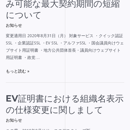
み可能な最大契約期間の短縮
ー
方
有
バ
について
法
効
ル
の
期
お知らせ
サ
一
間
イ
部
変更適用日 2020年8月31日（月） 対象サービス ・クイック認証
の
ン
変
SSL ・企業認証SSL ・EV SSL ・アルファSSL ・国会議員向けウェ
変
の
更
ブサイト用証明書 ・地方公共団体首長・議員向けウェブサイト
更
お
に
用証明書 ・政党 …
に
申
関
関
し
し
もっと読む »
し
込
ま
ま
み
し
し
可
て
て
EV
EV証明書における組織名表示
能
証
な
の仕様変更に関しまして
明
最
書
お知らせ
大
に
契