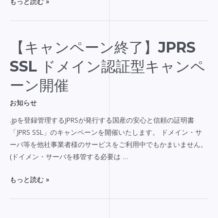
もっと読む »
て
改
正
に
伴
【キ
【キャンペーン終了】JPRS
う
ャ
SSL ドメイン認証型キャンペ
価
ン
格
ペ
ーン開催
変
ー
お知らせ
更
ン
の
終
.jpを登録管理するJPRSが発行する国産の安心と信頼の証明書
お
了】
「JPRS SSL」のキャンペーンを開催いたします。 ドメイン・サ
知
JPRS
ーバ等を他社事業者様のサービスをご利用中でもかまいません。
ら
SSL
(ドイメン・サーバを移管する必要は …
せ
ド
メ
もっと読む »
イ
ン
認