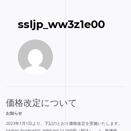
内
投
容
稿
を
ナ
ssljp_ww3z1e00
ス
ビ
キ
ゲ
ッ
ー
プ
シ
ョ
ン
価
価格改定について
格
お知らせ
改
定
2023年1月1日より、下記のとおり価格改定を実施いたします。
に
Sectigo PositiveSSL Wildcard 11,000円（税込） -> 新価格