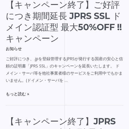
【キ
【キャンペーン終了】ご好評
証
ャ
型
につき期間延長 JPRS SSL ド
ン
キ
ペ
メイン認証型 最大50%OFF !!
ャ
ー
ン
キャンペーン
ン
ペ
終
ー
お知らせ
了】
ン
ご好評につき、.jpを登録管理するJPRSが発行する国産の安心と信
ご
開
頼の証明書「JPRS SSL」のキャンペーンを延長いたします。 ド
好
催
メイン・サーバ等を他社事業者様のサービスをご利用中でもかま
評
いません。(ドイメン・サーバを …
に
つ
もっと読む »
き
期
間
延
【キ
【キャンペーン終了】JPRS
長
ャ