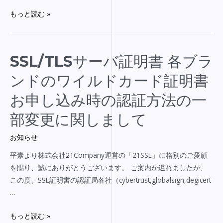
社
もっと読む »
「サ
イ
ト
シ
SSL/TLS
SSL/TLSサーバ証明書 各ブラ
ー
サ
ンドのワイルドカード証明書
ル
ー
（日
バ
お申し込み時の認証方法の一
本
証
部変更に関しまして
語
明
バ
書
お知らせ
ー
各
ジ
平素より株式会社21Company運営の「21SSL」に格別のご愛顧
ブ
ョ
を賜り、誠にありがとうございます。 ご案内が遅れましたが、
ラ
ン）
この度、SSL証明書の認証局各社（cybertrust,globalsign,degicert
ン
デ
…
ド
ザ
の
もっと読む »
イ
ワ