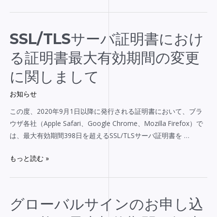
ン
イ
統
ル
合
ド
SSL/TLS
SSL/TLSサーバ証明書におけ
の
カ
サ
る証明書最大有効期間の変更
お
ー
ー
知
ド
バ
に関しまして
ら
証
証
せ」
明
お知らせ
明
書
書
この度、2020年9月1日以降に発行される証明書において、ブラ
お
に
ウザ各社（Apple Safari、Google Chrome、Mozilla Firefox）で
申
お
は、最大有効期間398日を超えるSSL/TLSサーバ証明書を …
し
け
込
る
もっと読む »
み
証
時
明
の
書
グ
グローバルサインのお申し込
認
最
ロ
証
大